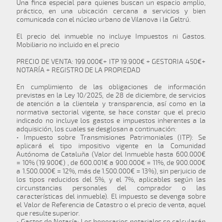
Una finca especial para quienes buscan un espacio amplio,
práctico, en una ubicación cercana a servicios y bien
comunicada con el núcleo urbano de Vilanova i la Geltrú.
El precio del inmueble no incluye Impuestos ni Gastos.
Mobiliario no incluido en el precio
PRECIO DE VENTA: 199.000€+ ITP 19.900€ + GESTORIA 450€+
NOTARÍA + REGISTRO DE LA PROPIEDAD
En cumplimiento de las obligaciones de información
previstas en la Ley 10/2025, de 28 de diciembre, de servicios
de atención a la clientela y transparencia, así como en la
normativa sectorial vigente, se hace constar que el precio
indicado no incluye los gastos e impuestos inherentes a la
adquisición, los cuales se desglosan a continuación:
• Impuesto sobre Transmisiones Patrimoniales (ITP): Se
aplicará el tipo impositivo vigente en la Comunidad
Autónoma de Cataluña (Valor del Inmueble hasta 600.000€
= 10% (19.900€) , de 600.001€ a 900.000€ = 11%, de 900.000€
a 1.500.000€ = 12%, más de 1.500.000€ = 13%), sin perjuicio de
los tipos reducidos del 5%, y el 7%, aplicables según las
circunstancias personales del comprador o las
características del inmueble). El impuesto se devenga sobre
el Valor de Referencia de Catastro o el precio de venta, aquel
que resulte superior.
• Gastos de Notaría: Los honorarios notariales se calcularán