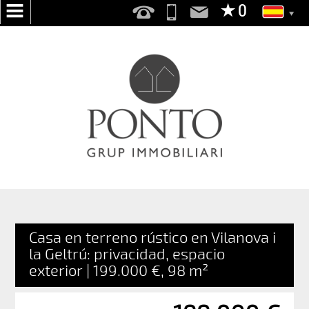
INICIO
NOSOTROS
SERVICIOS
BUSCAMOS
POR
TI
PUBLICA
TU
Casa en terreno rústico en Vilanova i
VIVIENDA
la Geltrú: privacidad, espacio
exterior | 199.000 €, 98 m²
EN
VENTA