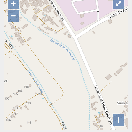
+
⤢
−
i