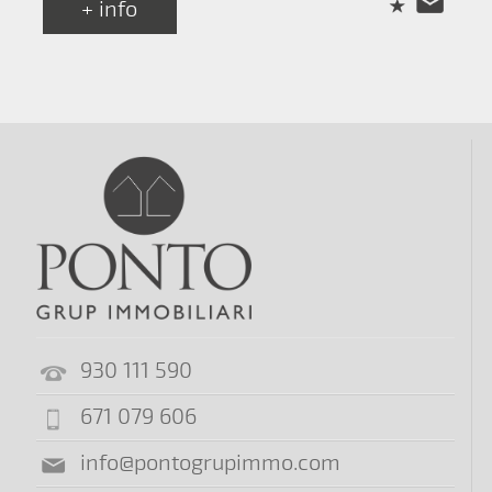
+ info
930 111 590
671 079 606
info@pontogrupimmo.com