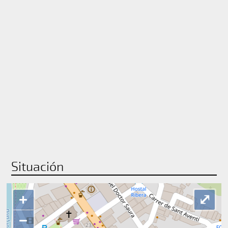
Situación
+
⤢
−