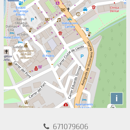
i
671079606