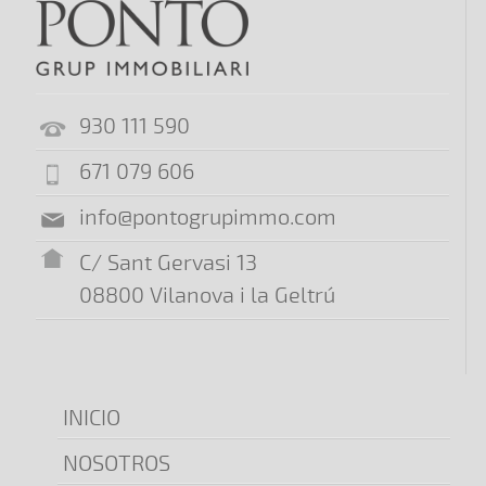
930 111 590
671 079 606
info@pontogrupimmo.com
C/ Sant Gervasi 13
08800 Vilanova i la Geltrú
INICIO
NOSOTROS