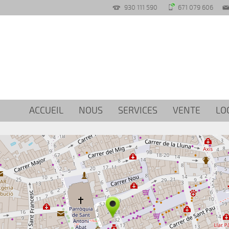
930 111 590
671 079 606
ACCUEIL
NOUS
SERVICES
VENTE
LO