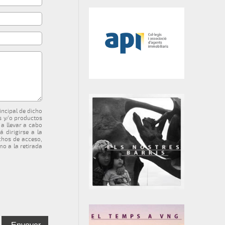
incipal de dicho
os y/o productos
a llevar a cabo
 dirigirse a la
chos de acceso,
mo a la retirada