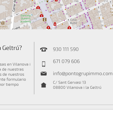
a Geltrú?
930 111 590
671 079 606
sas en Vilanova i
a de nuestras
info@pontogrupimmo.com
s de nuestros
ente formulario
C/ Sant Gervasi 13
nor tiempo
08800 Vilanova i la Geltrú