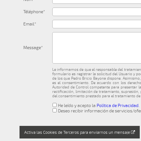
Téléphone*
Email*
Message*
Le informamos de que el responsable del tratamient
formulario es registrar la solicitud del Usuario y p
de los que Pedro Bricio Bayona dispone. Asimismo,
es el consentimiento. De acuerdo con los derechos
Autoridad de Control competente para presentar l
rectificación, limitación de tratamiento, supresión
del consentimiento prestado para el tratamiento de
He leído y acepto la
Política de Privacidad.
Deseo recibir información de servicios/ofe
Activa las Cookies de Terceros para enviarnos un mensaje