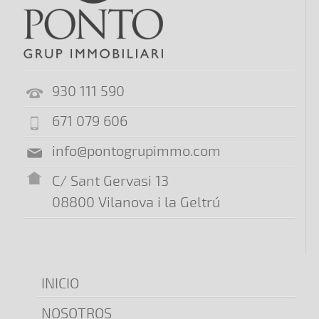
930 111 590
671 079 606
info@pontogrupimmo.com
C/ Sant Gervasi 13
08800 Vilanova i la Geltrú
INICIO
NOSOTROS