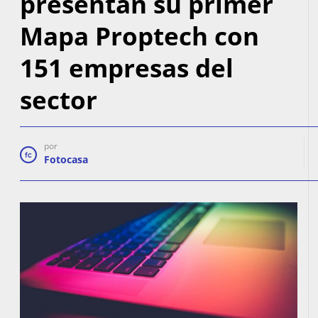
presentan su primer
EN
Mapa Proptech con
ALQUILER
151 empresas del
PROMOCIONES
sector
BLOG
CONTACTO
por
Fotocasa