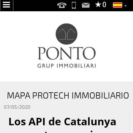
INICIO
NOSOTROS
SERVICIOS
BUSCAMOS
POR
TI
PUBLICA
MAPA PROTECH IMMOBILIARIO
TU
VIVIENDA
07/05/2020
Los API de Catalunya
EN
VENTA