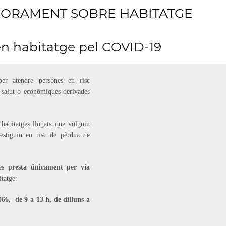
ESSORAMENT SOBRE HABITATGE
en habitatge pel COVID-19
per atendre persones en risc
 salut o econòmiques derivades
d'habitatges llogats que vulguin
 estiguin en risc de pèrdua de
 es presta únicament per via
tatge:
066, de 9 a 13 h, de dilluns a