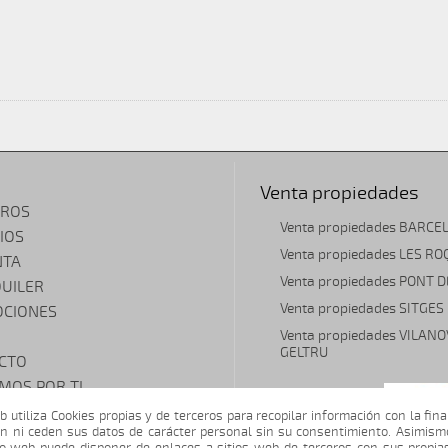
Venta propiedades
ROS
Venta propiedades BARCE
IOS
Venta propiedades LES R
NTA
Venta propiedades PONT 
QUILER
Venta propiedades SITGES
CIONES
Venta propiedades VILANO
GELTRU
CTO
MOS POR TI
A TU VIVIENDA
b utiliza Cookies propias y de terceros para recopilar información con la fina
n ni ceden sus datos de carácter personal sin su consentimiento. Asimism