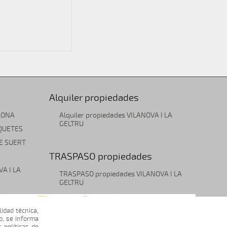
Alquiler propiedades
LONA
Alquiler propiedades VILANOVA I LA
GELTRU
OQUETES
DE SUERT
TRASPASO propiedades
VA I LA
TRASPASO propiedades VILANOVA I LA
GELTRU
lidad técnica,
o, se informa