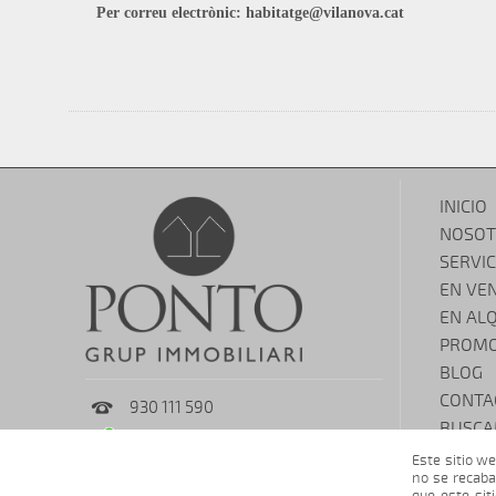
Per correu electrònic: habitatge@vilanova.cat
INICIO
NOSOT
SERVIC
EN VE
EN AL
PROMO
BLOG
CONTA
930 111 590
BUSCA
671 079 606
PUBLIC
Este sitio we
info@pontogrupimmo.com
no se recaba