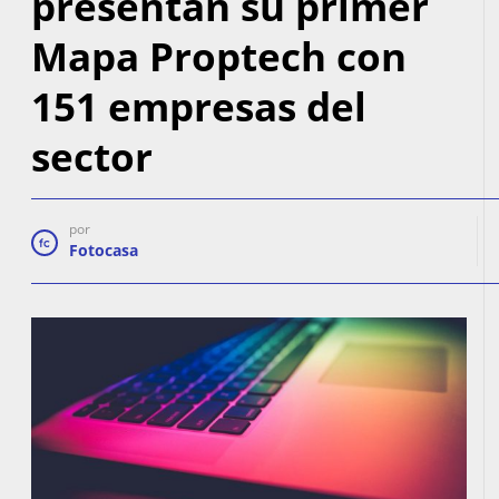
presentan su primer
PROMOTIONS
Mapa Proptech con
BLOG
151 empresas del
CONTACT
sector
por
Fotocasa