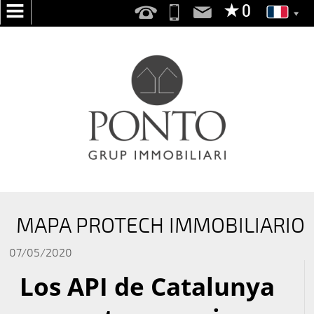
ACCUEIL
NOUS
SERVICES
RECHERCHONS
VOUS
PUBLIER
VOTRE
MAPA PROTECH IMMOBILIARIO
MAISON
07/05/2020
VENTE
Los API de Catalunya
LOCATION