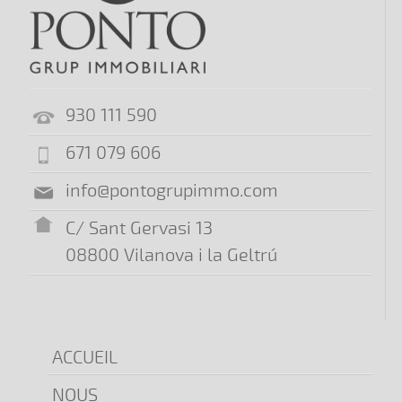
930 111 590
671 079 606
info@pontogrupimmo.com
C/ Sant Gervasi 13
08800 Vilanova i la Geltrú
ACCUEIL
NOUS